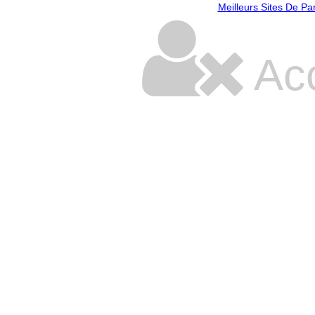
Meilleurs Sites De Par
Ac